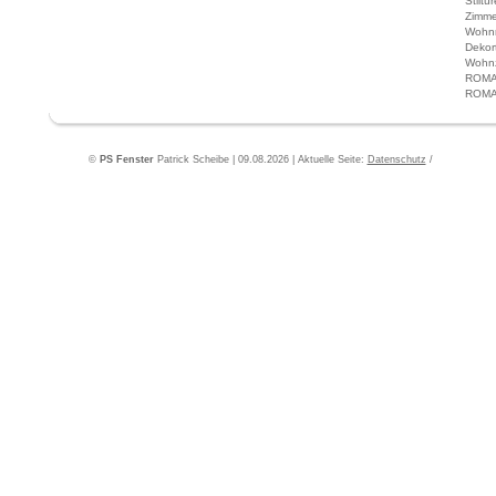
Stiltü
Zimme
Wohn
Dekor
Wohnz
ROMA 
ROMA 
©
PS Fenster
Patrick Scheibe | 09.08.2026 | Aktuelle Seite:
Datenschutz
/