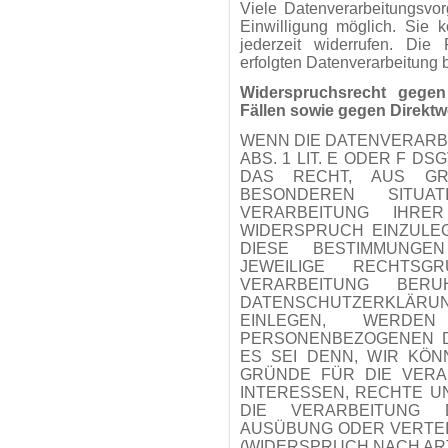
Viele Datenverarbeitungsvor
Einwilligung möglich. Sie k
jederzeit widerrufen. Die
erfolgten Datenverarbeitung b
Widerspruchsrecht gege
Fällen sowie gegen Direkt
WENN DIE DATENVERARBE
ABS. 1 LIT. E ODER F D
DAS RECHT, AUS GR
BESONDEREN SITUA
VERARBEITUNG IHRE
WIDERSPRUCH EINZULEG
DIESE BESTIMMUNGEN
JEWEILIGE RECHTSG
VERARBEITUNG BERU
DATENSCHUTZERKLÄR
EINLEGEN, WERDE
PERSONENBEZOGENEN D
ES SEI DENN, WIR KÖ
GRÜNDE FÜR DIE VERA
INTERESSEN, RECHTE U
DIE VERARBEITUNG 
AUSÜBUNG ODER VERTE
(WIDERSPRUCH NACH ART.