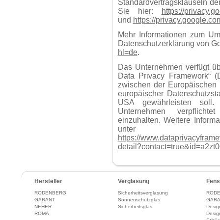
Standardvertragsklauseln de
Sie hier:
https://privacy.
und
https://privacy.google.c
Mehr Informationen zum Umg
Datenschutzerklärung von G
hl=de
.
Das Unternehmen verfügt üb
Data Privacy Framework“ 
zwischen der Europäischen 
europäischer Datenschutzst
USA gewährleisten soll.
Unternehmen verpflichte
einzuhalten. Weitere Inform
unter fo
https://www.dataprivacyframew
detail?contact=true&id=a2z
Hersteller
Verglasung
Fens
RODENBERG
Sicherheitsverglasung
RODE
GARANT
Sonnenschutzglas
GARA
NEHER
Sicherheitsglas
Desig
ROMA
Desig