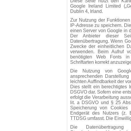
Diese Seite nutzt den Kart
Google Ireland Limited („G
Dublin 4, Irland.
Zur Nutzung der Funktionen
IP-Adresse zu speichern. Di
einen Server von Google in 
Der Anbieter dieser Se
Datenübertragung. Wenn Goo
Zwecke der einheitlichen Da
verwenden. Beim Aufruf v
benötigten Web Fonts in
Schriftarten korrekt anzuzeig
Die Nutzung von Google
ansprechenden Darstellung
leichten Auffindbarkeit der 
Dies stellt ein berechtigtes 
DSGVO dar. Sofern eine ents
erfolgt die Verarbeitung auss
lit. a DSGVO und § 25 Abs.
Speicherung von Cookies o
Endgerät des Nutzers (z. B
TTDSG umfasst. Die Einwilligu
Die Datenübertragu