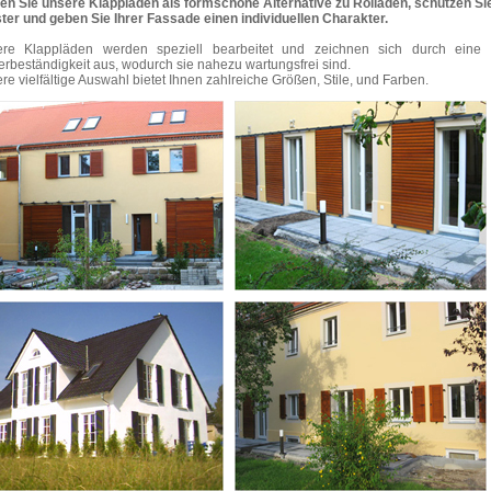
en Sie unsere Klappläden als formschöne Alternative zu Rolläden, schützen Sie
ter und geben Sie Ihrer Fassade einen individuellen Charakter.
re Klappläden werden speziell bearbeitet und zeichnen sich durch eine
erbeständigkeit aus, wodurch sie nahezu wartungsfrei sind.
re vielfältige Auswahl bietet Ihnen zahlreiche Größen, Stile, und Farben.