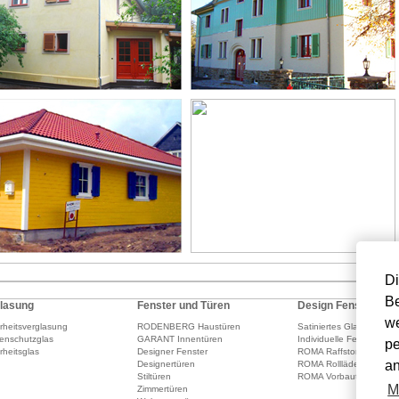
Di
Be
lasung
Fenster und Türen
Design Fenster
we
rheitsverglasung
RODENBERG Haustüren
Satiniertes Glas
enschutzglas
GARANT Innentüren
Individuelle Fenstergest
pe
rheitsglas
Designer Fenster
ROMA Raffstoren
an
Designertüren
ROMA Rollläden
Stiltüren
ROMA Vorbautextilscree
M
Zimmertüren