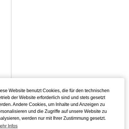
ese Website benutzt Cookies, die für den technischen
trieb der Website erforderlich sind und stets gesetzt
Fenster Zubehör
rden. Andere Cookies, um Inhalte und Anzeigen zu
Fensterrahmen
altung
Natursteinfensterbänke
rsonalisieren und die Zugriffe auf unsere Website zu
Holzfensterbänke
alysieren, werden nur mit Ihrer Zustimmung gesetzt.
Elektrorollo
ns
Fensterrollo
ehr Infos
Pollenschutz