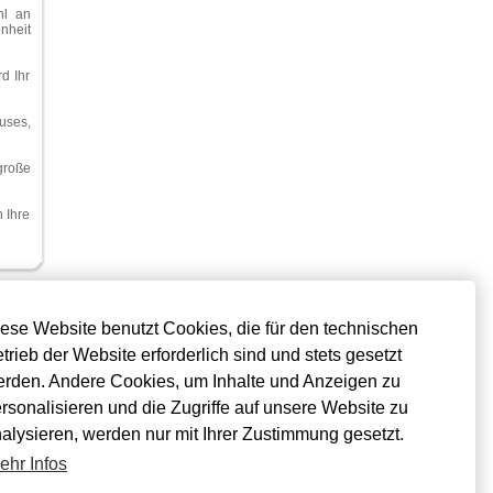
hl an
nheit
d Ihr
uses,
große
 Ihre
Fenster Zubehör
ese Website benutzt Cookies, die für den technischen
Fensterrahmen
altung
Natursteinfensterbänke
trieb der Website erforderlich sind und stets gesetzt
Holzfensterbänke
Elektrorollo
rden. Andere Cookies, um Inhalte und Anzeigen zu
ns
Fensterrollo
rsonalisieren und die Zugriffe auf unsere Website zu
Pollenschutz
Insektenschutzgitter
alysieren, werden nur mit Ihrer Zustimmung gesetzt.
Fliegenschutz
Sonnenschutz
ehr Infos
Klappläden
Fenstergriffe