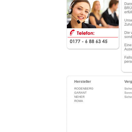
Dann
BRÜG
erfü
Unse
Zuha
Die 
sond
Eine
Ausw
Fall
pers
Hersteller
Verg
RODENBERG
Siche
GARANT
Sonn
NEHER
Siche
ROMA