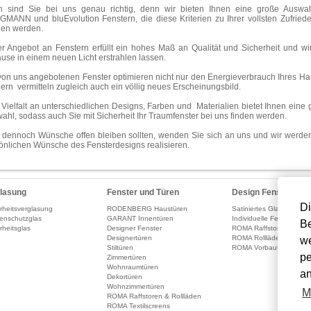
 sind Sie bei uns genau richtig, denn wir bieten Ihnen eine große Auswa
MANN und bluEvolution Fenstern, die diese Kriterien zu Ihrer vollsten Zufriede
llen werden.
r Angebot an Fenstern erfüllt ein hohes Maß an Qualität und Sicherheit und wir
use in einem neuen Licht erstrahlen lassen.
von uns angebotenen Fenster optimieren nicht nur den Energieverbrauch Ihres Ha
ern vermitteln zugleich auch ein völlig neues Erscheinungsbild.
 Vielfalt an unterschiedlichen Designs, Farben und Materialien bietet Ihnen eine 
ahl, sodass auch Sie mit Sicherheit Ihr Traumfenster bei uns finden werden.
s dennoch Wünsche offen bleiben sollten, wenden Sie sich an uns und wir werden
önlichen Wünsche des Fensterdesigns realisieren.
lasung
Fenster und Türen
Design Fenster
Di
rheitsverglasung
RODENBERG Haustüren
Satiniertes Glas
enschutzglas
GARANT Innentüren
Individuelle Fenstergest
Be
rheitsglas
Designer Fenster
ROMA Raffstoren
Designertüren
ROMA Rollläden
we
Stiltüren
ROMA Vorbautextilscree
pe
Zimmertüren
Wohnraumtüren
an
Dekortüren
Wohnzimmertüren
M
ROMA Raffstoren & Rollläden
ROMA Textilscreens